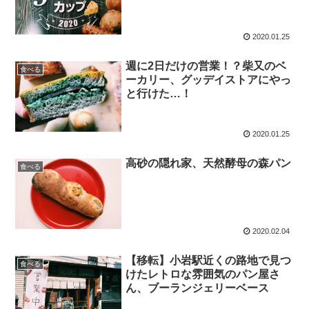
2020.01.25
週に2日だけの営業！？柴又のベ
食べる
ーカリー、グッデイストアにやっ
と行けた…！
2020.01.25
高砂の隠れ家、天然酵母の森パン
食べる
2020.02.04
【移転】小岩駅近くの路地で見つ
食べる
けたレトロな雰囲気のパン屋さ
ん、ブーランジェリーベース