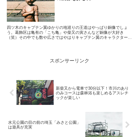
四ツ木のキャプテン翼ゆかりの地巡りの王道はやっぱり銅像でしょ
う。葛飾区は亀有の「こち亀」や柴又の寅さんなど銅像が大好き
（笑）その中でも数や広さではやはりキャプテン翼のキャラクターの
銅像巡りではないしょうか。 銅像めぐりは大きく四つ木エリアと...
スポンサーリンク
新柴又から電車で30分以下！市川のあり
のみコースは森林浴も楽しめるアスレチ
ックが楽しい
水元公園の目の前の埼玉「みさと公園」
は遊具が充実