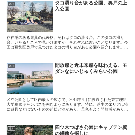
タコ滑り台がある公園、奥戸の上
遊ぶ
入公園
存在感のある遊具の代表格、それはタコの滑り台。このタコの滑り
台、いたるところで見かけますが、それぞれに趣がことなります。今
回は葛飾区奥戸で見つけたタコの滑り台がある公園を紹介します。
タコ滑り台が存在を放つ上入公園 奥戸のスポーツセンターか...
開放感と近未来感を味わえる、モ
遊ぶ
ダンなにいじゅくみらい公園
区立公園として区内最大の広さで、2013年4月に設置された東京理科
大学葛飾キャンパスを囲むようにあります。特に、芝生のエリアは特
に遊具などはないものの起伏と池があり、景色もよく開放感があり気
持ちの良い公園です。 公園は大きく分けて３エリア ...
四ツ木つばさ公園にキャプテン翼
遊ぶ
の銅像を探しに