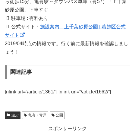
ら徒歩15分、亀有駅～タウンバス車庫（有57）「上千葉
砂原公園」下車すぐ
駐車場 : 有料あり
公式サイト：
施設案内 上千葉砂原公園 | 葛飾区公式
サイト
2019/04時点の情報です。行く前に最新情報を確認しまし
ょう！
関連記事
[nlink url=”/article/1361/”] [nlink url=”/article/1662/”]
遊ぶ
亀有・青戸
公園
スポンサーリンク