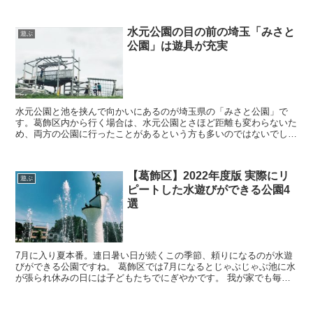
デイノケウルスとむかわ竜とのこと。 近年の恐竜事...
水元公園の目の前の埼玉「みさと
遊ぶ
公園」は遊具が充実
水元公園と池を挟んで向かいにあるのが埼玉県の「みさと公園」で
す。葛飾区内から行く場合は、水元公園とさほど距離も変わらないた
め、両方の公園に行ったことがあるという方も多いのではないでしょ
うか？ 広さは水元公園のほうが圧倒的に広いのですが、みさ...
【葛飾区】2022年度版 実際にリ
遊ぶ
ピートした水遊びができる公園4
選
7月に入り夏本番。連日暑い日が続くこの季節、頼りになるのが水遊
びができる公園ですね。 葛飾区では7月になるとじゃぶじゃぶ池に水
が張られ休みの日には子どもたちでにぎやかです。 我が家でも毎年
涼を求めて葛飾区のじゃぶじゃぶ池がある公園をめぐって...