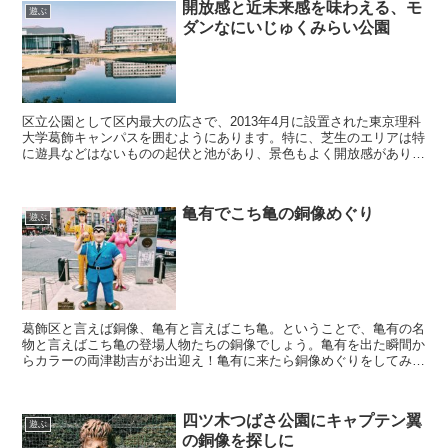
開放感と近未来感を味わえる、モ
遊ぶ
ダンなにいじゅくみらい公園
区立公園として区内最大の広さで、2013年4月に設置された東京理科
大学葛飾キャンパスを囲むようにあります。特に、芝生のエリアは特
に遊具などはないものの起伏と池があり、景色もよく開放感があり気
持ちの良い公園です。 公園は大きく分けて３エリア ...
亀有でこち亀の銅像めぐり
遊ぶ
葛飾区と言えば銅像、亀有と言えばこち亀。ということで、亀有の名
物と言えばこち亀の登場人物たちの銅像でしょう。亀有を出た瞬間か
らカラーの両津勘吉がお出迎え！亀有に来たら銅像めぐりをしてみる
のはいかがでしょうか？ 亀有のこち亀銅像マップ 亀有駅...
四ツ木つばさ公園にキャプテン翼
遊ぶ
の銅像を探しに