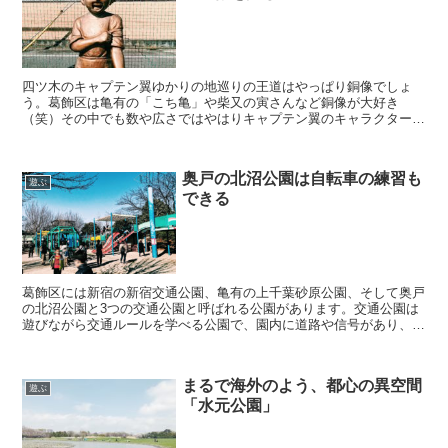
四ツ木のキャプテン翼ゆかりの地巡りの王道はやっぱり銅像でしょ
う。葛飾区は亀有の「こち亀」や柴又の寅さんなど銅像が大好き
（笑）その中でも数や広さではやはりキャプテン翼のキャラクターの
銅像巡りではないしょうか。 銅像めぐりは大きく四つ木エリアと...
奥戸の北沼公園は自転車の練習も
遊ぶ
できる
葛飾区には新宿の新宿交通公園、亀有の上千葉砂原公園、そして奥戸
の北沼公園と3つの交通公園と呼ばれる公園があります。交通公園は
遊びながら交通ルールを学べる公園で、園内に道路や信号があり、本
物の道路のような施設があります。 自転車の無料レンタル...
まるで海外のよう、都心の異空間
遊ぶ
「水元公園」