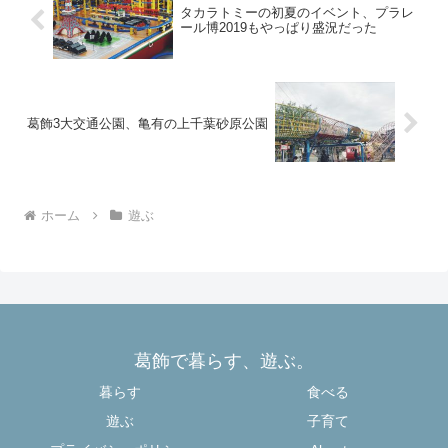
タカラトミーの初夏のイベント、プラレ
ール博2019もやっぱり盛況だった
葛飾3大交通公園、亀有の上千葉砂原公園
ホーム
遊ぶ
葛飾で暮らす、遊ぶ。
暮らす
食べる
遊ぶ
子育て