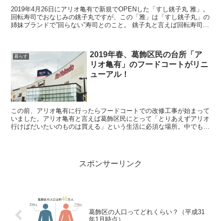
2019年4月26日にアリオ亀有で新規でOPENした「すし銚子丸 雅」。
回転寿司でおなじみの銚子丸ですが、この「雅」は「すし銚子丸」の
姉妹ブランドで”回らない”寿司とのこと。 銚子丸と言えば回転寿司界
でもネタの大きさが特徴的で、その姉妹ブラ...
2019年春、葛飾区民の台所「ア
暮らす
リオ亀有」のフードコートがリニ
ューアル！
この前、アリオ亀有に行ったらフードコートでの改修工事が始まって
いました。アリオ亀有と言えば葛飾区民にとって「とりあえずアリオ
行けばだいたいのものは買える」という生活に必須な場所。中でも週
末のフードコートのお昼時は座席が混雑していて、席の確保...
スポンサーリンク
葛飾区の人口ってどれくらい？（平成31
年1月時点）