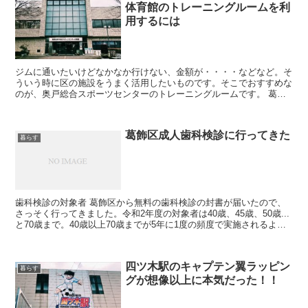
体育館のトレーニングルームを利
用するには
ジムに通いたいけどなかなか行けない、金額が・・・・などなど。そ
ういう時に区の施設をうまく活用したいものです。そこでおすすめな
のが、奥戸総合スポーツセンターのトレーニングルームです。 葛飾
区奥戸総合スポーツセンター 奥戸地区には総合スポーツセ...
葛飾区成人歯科検診に行ってきた
暮らす
歯科検診の対象者 葛飾区から無料の歯科検診の封書が届いたので、
さっそく行ってきました。令和2年度の対象者は40歳、45歳、50歳...
と70歳まで。40歳以上70歳までが5年に1度の頻度で実施されるよう
です。 令和2年度 葛飾区成人歯科健康...
四ツ木駅のキャプテン翼ラッピン
暮らす
グが想像以上に本気だった！！