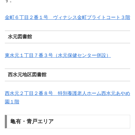
す。
金町６丁目２番１号 ヴィナシス金町ブライトコート３階
水元図書館
東水元１丁目７番３号（水元保健センター併設）
西水元地区図書館
西水元２丁目２番８号 特別養護老人ホーム西水元あやめ
園１階
亀有・青戸エリア