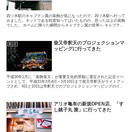
四ツ木駅のキャプテン翼の装飾が気になったので、四ツ木駅へ行って
みました。ネットである程度知ってはいたものの、思った以上の装飾
でした。 ホームに降りた瞬間からキャプテン翼の世界へ キャプテン
翼を見ていたのはもはやウン10年前。。。主要なキャラ...
柴又帝釈天のプロジェクションマ
暮らす
ッピングに行ってきた
平成30年2月に「葛飾柴又」が重要文化的景観に選定された記念イベ
ントとして、平成31年3月4日～3月10日まで柴又帝釈天がライトアッ
プされ、9日と10日は帝釈天でのプロジェクションマッピングのイベ
ントが開催されました。 「重要文化的景観」と...
アリオ亀有の新規OPEN店、「す
暮らす
し銚子丸 雅」に行ってきた