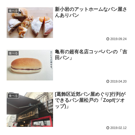
新小岩のアットホームなパン屋さ
食べる
んありパン
2019.09.24
亀有の超有名店コッペパンの「吉
食べる
田パン」
2019.04.20
[葛飾区近郊パン屋めぐり]行列が
食べる
できるパン屋松戸の「Zopf(ツオ
ップ)」
2019.02.12