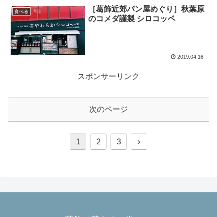
［葛飾近郊パン屋めぐり］秋葉原
食べる
のコメダ謹製 シロコッペ
2019.04.16
スポンサーリンク
次のページ
次
1
2
3
へ