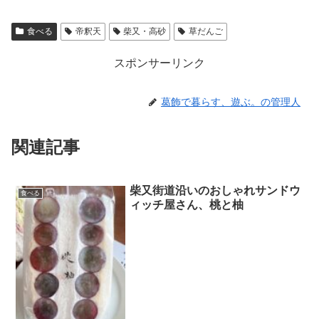
食べる
帝釈天
柴又・高砂
草だんご
スポンサーリンク
葛飾で暮らす、遊ぶ。の管理人
関連記事
柴又街道沿いのおしゃれサンドウ
食べる
ィッチ屋さん、桃と柚