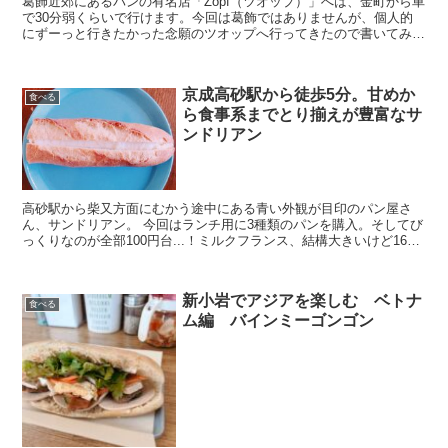
葛飾近郊にあるパンの有名店「Zopf（ツオップ）」へは、金町から車
で30分弱くらいで行けます。今回は葛飾ではありませんが、個人的
にずーっと行きたかった念願のツオップへ行ってきたので書いてみた
いと思います。 住宅街に突如現れる行列の店 ツオッ...
京成高砂駅から徒歩5分。甘めか
食べる
ら食事系までとり揃えが豊富なサ
ンドリアン
高砂駅から柴又方面にむかう途中にある青い外観が目印のパン屋さ
ん、サンドリアン。 今回はランチ用に3種類のパンを購入。そしてび
っくりなのが全部100円台...！ミルクフランス、結構大きいけど160
円！ パンの紹介 ささみドッグ ランチ用に食事...
新小岩でアジアを楽しむ ベトナ
食べる
ム編 バインミーゴンゴン