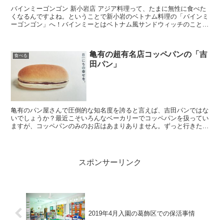
バインミーゴンゴン 新小岩店 アジア料理って、たまに無性に食べた
くなるんですよね。ということで新小岩のベトナム料理の「バインミ
ーゴンゴン」へ！バインミーとはベトナム風サンドウィッチのこと。
バインミーゴンゴンは都内、都内近郊でも複数店舗あるよ...
亀有の超有名店コッペパンの「吉
食べる
田パン」
亀有のパン屋さんで圧倒的な知名度を誇ると言えば、吉田パンではな
いでしょうか？最近こそいろんなベーカリーでコッペパンを扱ってい
ますが、コッペパンのみのお店はあまりありません。ずっと行きたか
ったのに、なかなか行けなかった吉田パンに、念願かなって...
スポンサーリンク
2019年4月入園の葛飾区での保活事情