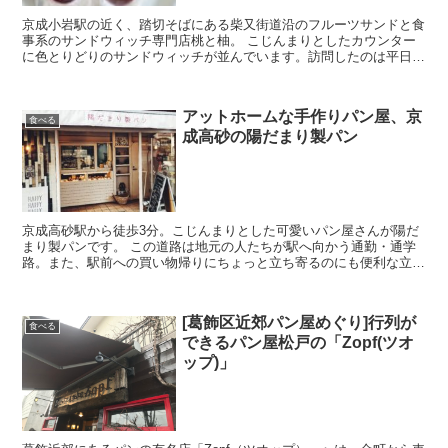
京成小岩駅の近く、踏切そばにある柴又街道沿のフルーツサンドと食
事系のサンドウィッチ専門店桃と柚。 こじんまりとしたカウンター
に色とりどりのサンドウィッチが並んでいます。訪問したのは平日の
13:00過ぎ。それでも数名が並んでいたので人気がうか...
アットホームな手作りパン屋、京
食べる
成高砂の陽だまり製パン
京成高砂駅から徒歩3分。こじんまりとした可愛いパン屋さんが陽だ
まり製パンです。 この道路は地元の人たちが駅へ向かう通勤・通学
路。また、駅前への買い物帰りにちょっと立ち寄るのにも便利な立地
です。 おすすめのパンは店舗前のボードでチェック ベー...
[葛飾区近郊パン屋めぐり]行列が
食べる
できるパン屋松戸の「Zopf(ツオ
ップ)」