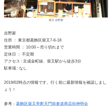
柴又 吉野家
吉野家
住所 ： 東京都葛飾区柴又7-6-18
営業時間 ： 10:00～売り切れまで
定休日 ： 不定期
アクセス : 京成金町線、柴又駅から徒歩3分
駐車場 : なし
2019/02時点の情報です。行く前に最新情報を確認しまし
ょう！
参考：
葛飾区柴又帝釈天門前参道商店街神明会